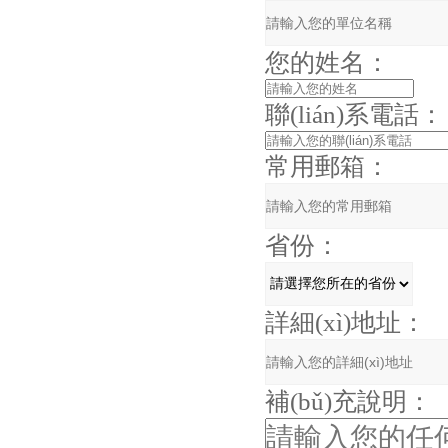
您的姓名：
聯(lián)系電話：
常用郵箱：
省份：
詳細(xì)地址：
補(bǔ)充說明：