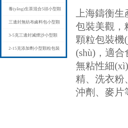
粒包裝機(jī)多少錢
養(yǎng)生茶混合5頭小型顆
上海鑄衡生產
粒包裝機(jī)高精度可定制
三邊封無紡布鹵料包小型顆
包裝美觀
粒包裝機(jī)廠家
3-5克三邊封滅煙沙小型顆
顆粒包裝機(
粒包裝機(jī)智能化
2-15克添加劑小型顆粒包裝
(shù)，適合
機(jī)三邊封
無粘性細(x
精、洗衣粉
沖劑、麥片等